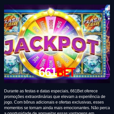
Durante as festas e datas especiais, 661Bet oferece
promoções extraordinárias que elevam a experiência de
jogo. Com bônus adicionais e ofertas exclusivas, esses
momentos se tornam ainda mais emocionantes. Não perca
a oportunidade de aproveitar essas vantagens em