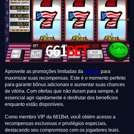
Aproveite as promoções limitadas da
661Bet
para
maximizar suas recompensas. Este é o momento perfeito
para garantir bônus adicionais e aumentar suas chances
de vitória. Com ofertas que não duram para sempre, é
essencial agir rapidamente e desfrutar dos benefícios
enquanto estão disponíveis.
Como membro VIP da 661Bet, você obtém acesso a
recompensas exclusivas e privilégios especiais,
destacando seu compromisso com os jogadores leais.