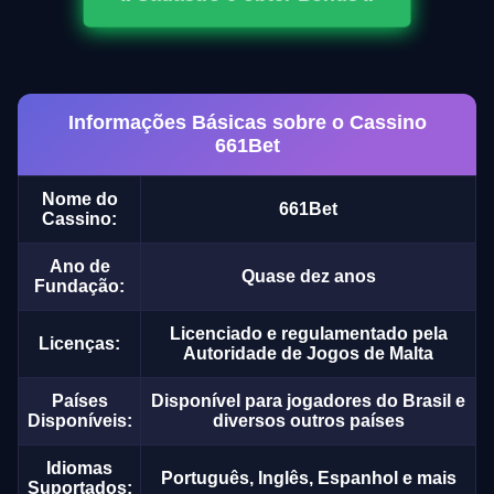
Informações Básicas sobre o Cassino
661Bet
Nome do
661Bet
Cassino:
Ano de
Quase dez anos
Fundação:
Licenciado e regulamentado pela
Licenças:
Autoridade de Jogos de Malta
Países
Disponível para jogadores do Brasil e
Disponíveis:
diversos outros países
Idiomas
Português, Inglês, Espanhol e mais
Suportados: