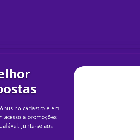
elhor
postas
bônus no cadastro e em
em acesso a promoções
ualável. Junte-se aos