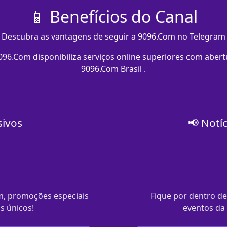
📱 Benefícios do Canal
Descubra as vantagens de seguir a 9096.Com no Telegram
096.Com disponibiliza serviços online superiores com abert
9096.Com Brasil .
sivos
📢 Notí
m, promoções especiais
Fique por dentro d
s únicos!
eventos da