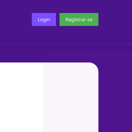
Login
Registrar-se