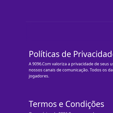
Políticas de Privacida
A 9096.Com valoriza a privacidade de seus 
nossos canais de comunicação. Todos os dad
jogadores.
Termos e Condições