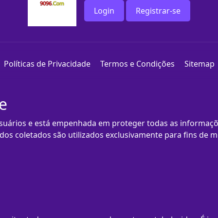
Login
Registrar-se
Políticas de Privacidade
Termos e Condições
Sitemap
de
usuários e está empenhada em proteger todas as informaçõ
os coletados são utilizados exclusivamente para fins de m