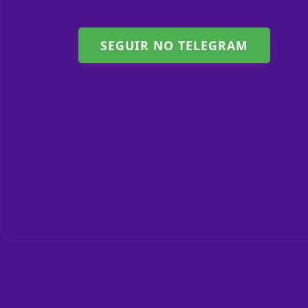
SEGUIR NO TELEGRAM