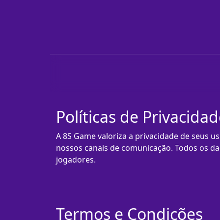
Políticas de Privacida
A 8S Game valoriza a privacidade de seus 
nossos canais de comunicação. Todos os dad
jogadores.
Termos e Condições