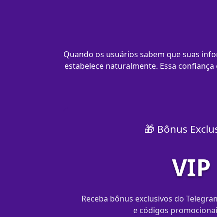
Quando os usuários sabem que suas infor
estabelece naturalmente. Essa confiança
🎁 Bônus Exclu
VIP
Receba bônus exclusivos do Telegra
e códigos promocionai