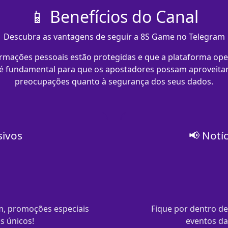
📱 Benefícios do Canal
Descubra as vantagens de seguir a 8S Game no Telegram
mações pessoais estão protegidas e que a plataforma opera
 é fundamental para que os apostadores possam aproveita
preocupações quanto à segurança dos seus dados.
sivos
📢 Notí
m, promoções especiais
Fique por dentro d
s únicos!
eventos da