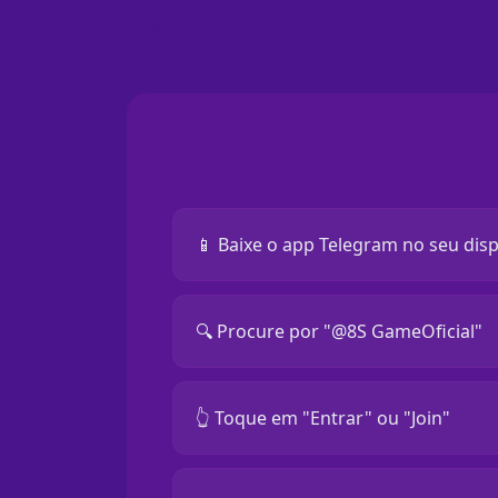
📱 Baixe o app Telegram no seu disp
🔍 Procure por "@8S GameOficial"
👆 Toque em "Entrar" ou "Join"