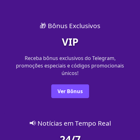
🎁 Bônus Exclusivos
VIP
Receba bônus exclusivos do Telegram,
promoções especiais e códigos promocionais
únicos!
Ver Bônus
📢 Notícias em Tempo Real
24/7