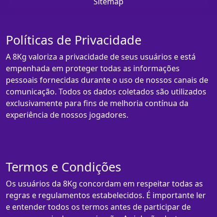
Sitemap
Políticas de Privacidade
A 8Kg valoriza a privacidade de seus usuários e está
empenhada em proteger todas as informações
pessoais fornecidas durante o uso de nossos canais de
comunicação. Todos os dados coletados são utilizados
exclusivamente para fins de melhoria contínua da
experiência de nossos jogadores.
Termos e Condições
Os usuários da 8Kg concordam em respeitar todas as
regras e regulamentos estabelecidos. É importante ler
e entender todos os termos antes de participar de