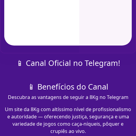
📱 Canal Oficial no Telegram!
📱 Benefícios do Canal
Descubra as vantagens de seguir a 8Kg no Telegram
Um site da 8Kg com altíssimo nível de profissionalismo
e autoridade — oferecendo justiça, segurança e uma
variedade de jogos como caça-níqueis, pôquer e
crupiês ao vivo.