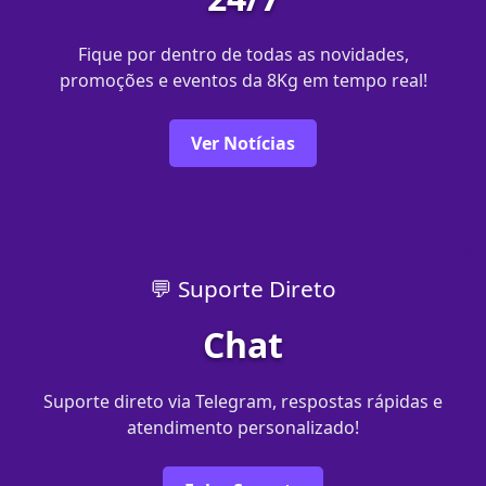
Fique por dentro de todas as novidades,
promoções e eventos da 8Kg em tempo real!
Ver Notícias
💬 Suporte Direto
Chat
Suporte direto via Telegram, respostas rápidas e
atendimento personalizado!