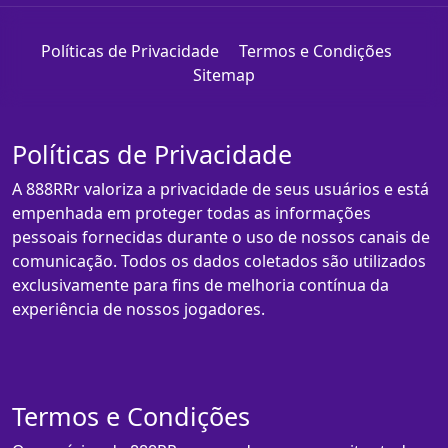
Políticas de Privacidade
Termos e Condições
Sitemap
Políticas de Privacidade
A 888RRr valoriza a privacidade de seus usuários e está
empenhada em proteger todas as informações
pessoais fornecidas durante o uso de nossos canais de
comunicação. Todos os dados coletados são utilizados
exclusivamente para fins de melhoria contínua da
experiência de nossos jogadores.
Termos e Condições