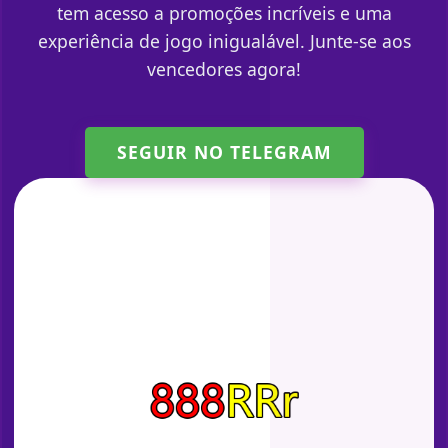
tem acesso a promoções incríveis e uma
experiência de jogo inigualável. Junte-se aos
vencedores agora!
SEGUIR NO TELEGRAM