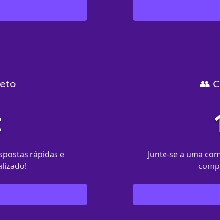
reto
👥 
t
espostas rápidas e
Junte-se a uma com
lizado!
compa
e