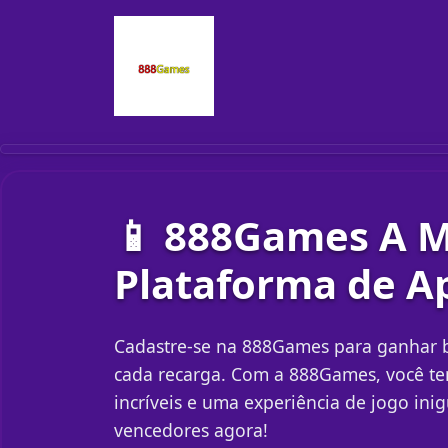
📱 888Games A 
Plataforma de A
Cadastre-se na 888Games para ganhar 
cada recarga. Com a 888Games, você t
incríveis e uma experiência de jogo inig
vencedores agora!