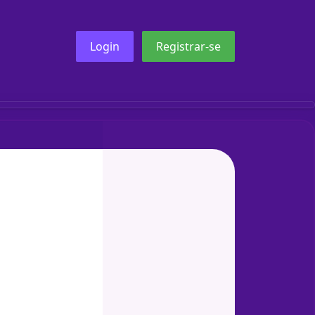
Login
Registrar-se