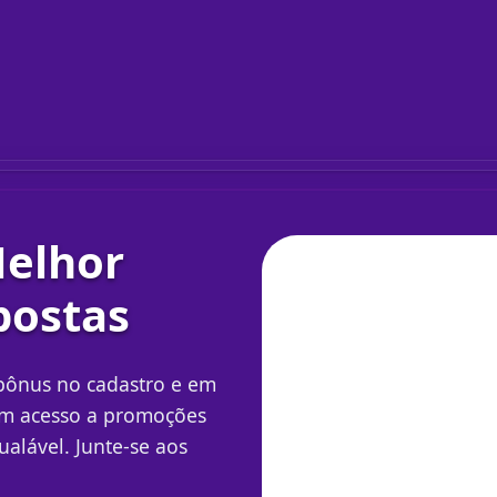
Melhor
postas
bônus no cadastro e em
em acesso a promoções
ualável. Junte-se aos