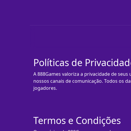
Políticas de Privacida
A 888Games valoriza a privacidade de seus
nossos canais de comunicação. Todos os dad
jogadores.
Termos e Condições