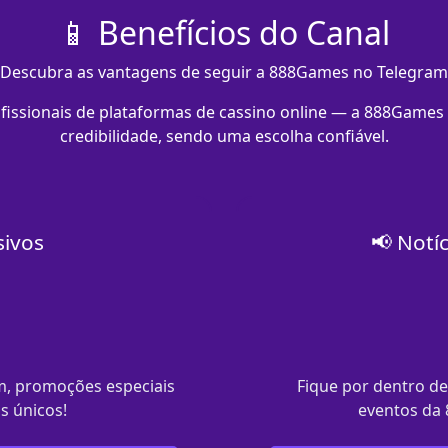
📱 Benefícios do Canal
Descubra as vantagens de seguir a 888Games no Telegram
rofissionais de plataformas de cassino online — a 888Game
credibilidade, sendo uma escolha confiável.
sivos
📢 Notí
m, promoções especiais
Fique por dentro d
s únicos!
eventos da