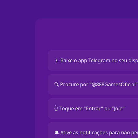
📱 Baixe o app Telegram no seu disp
🔍 Procure por "@888GamesOficial"
👆 Toque em "Entrar" ou "Join"
🔔 Ative as notificações para não p