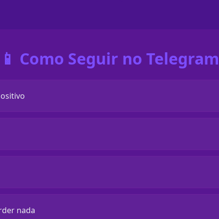
📱 Como Seguir no Telegram
ositivo
erder nada