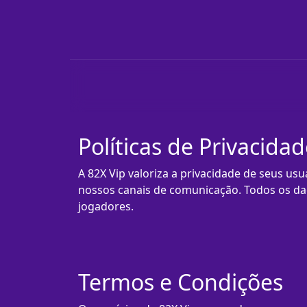
Políticas de Privacida
A 82X Vip valoriza a privacidade de seus u
nossos canais de comunicação. Todos os dad
jogadores.
Termos e Condições