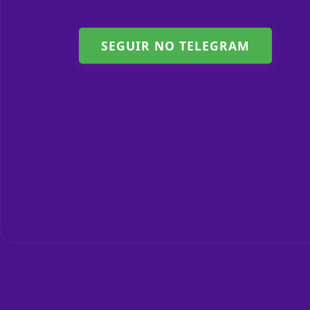
SEGUIR NO TELEGRAM