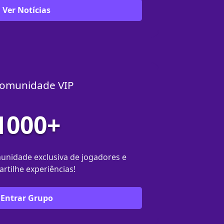
Ver Notícias
Comunidade VIP
1000+
unidade exclusiva de jogadores e
rtilhe experiências!
Entrar Grupo