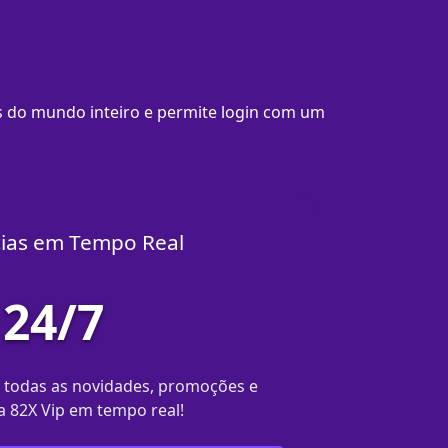
ais do mundo inteiro e permite login com um
cias em Tempo Real
24/7
e todas as novidades, promoções e
a 82X Vip em tempo real!