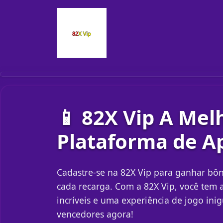
📱 82X Vip A Mel
Plataforma de A
Cadastre-se na 82X Vip para ganhar bô
cada recarga. Com a 82X Vip, você tem
incríveis e uma experiência de jogo inig
vencedores agora!