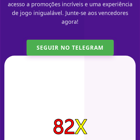
acesso a promoções incríveis e uma experiência
de jogo inigualável. Junte-se aos vencedores
agora!
SEGUIR NO TELEGRAM