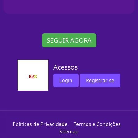
SEGUIR AGORA
Acessos
Login
Registrar-se
Políticas de Privacidade
Termos e Condições
Sitemap