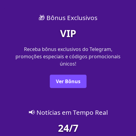
🎁 Bônus Exclusivos
VIP
Receba bônus exclusivos do Telegram,
promoções especiais e códigos promocionais
únicos!
Ver Bônus
📢 Notícias em Tempo Real
24/7