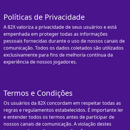
Políticas de Privacidade
A 82X valoriza a privacidade de seus usuários e está
empenhada em proteger todas as informações
pessoais fornecidas durante o uso de nossos canais de
comunicação. Todos os dados coletados são utilizados
exclusivamente para fins de melhoria contínua da
experiência de nossos jogadores.
Termos e Condições
Os usuários da 82X concordam em respeitar todas as
regras e regulamentos estabelecidos. É importante ler
e entender todos os termos antes de participar de
nossos canais de comunicação. A violação destes