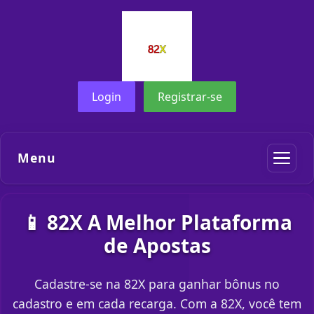
Login
Registrar-se
Menu
📱 82X A Melhor Plataforma
de Apostas
Cadastre-se na 82X para ganhar bônus no
cadastro e em cada recarga. Com a 82X, você tem