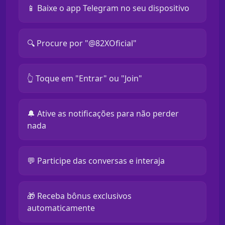
📱 Baixe o app Telegram no seu dispositivo
🔍 Procure por "@82XOficial"
👆 Toque em "Entrar" ou "Join"
🔔 Ative as notificações para não perder
nada
💬 Participe das conversas e interaja
🎁 Receba bônus exclusivos
automaticamente