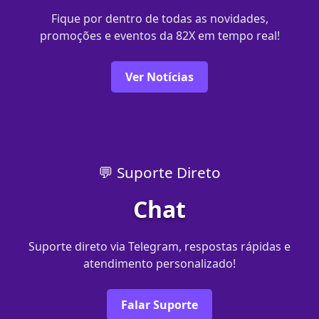
Fique por dentro de todas as novidades,
promoções e eventos da 82X em tempo real!
Ver Notícias
💬 Suporte Direto
Chat
Suporte direto via Telegram, respostas rápidas e
atendimento personalizado!
Falar Suporte