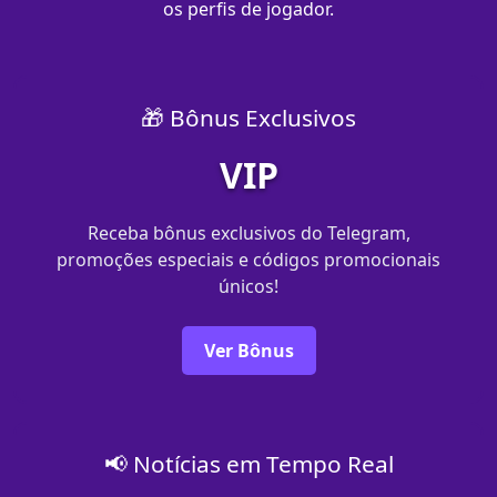
os perfis de jogador.
🎁 Bônus Exclusivos
VIP
Receba bônus exclusivos do Telegram,
promoções especiais e códigos promocionais
únicos!
Ver Bônus
📢 Notícias em Tempo Real