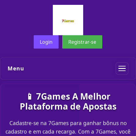
Login
Registrar-se
Menu
📱 7Games A Melhor
Plataforma de Apostas
Cadastre-se na 7Games para ganhar bônus no
cadastro e em cada recarga. Com a 7Games, você