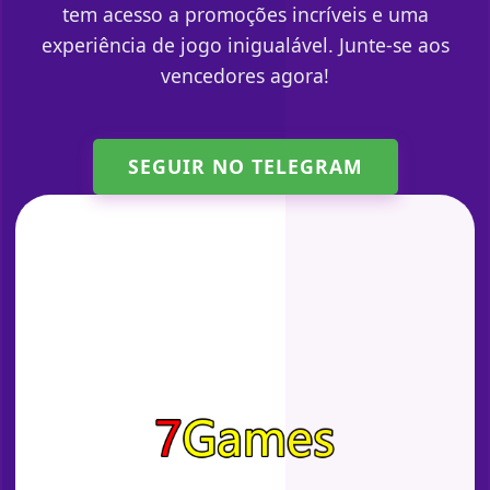
tem acesso a promoções incríveis e uma
experiência de jogo inigualável. Junte-se aos
vencedores agora!
SEGUIR NO TELEGRAM