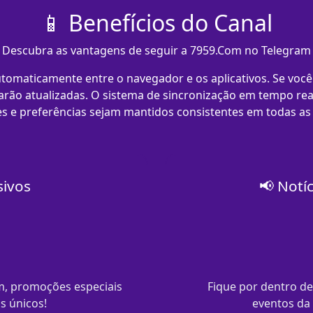
📱 Benefícios do Canal
Descubra as vantagens de seguir a 7959.Com no Telegram
tomaticamente entre o navegador e os aplicativos. Se você
tarão atualizadas. O sistema de sincronização em tempo real
s e preferências sejam mantidos consistentes em todas as
sivos
📢 Notí
m, promoções especiais
Fique por dentro d
s únicos!
eventos da