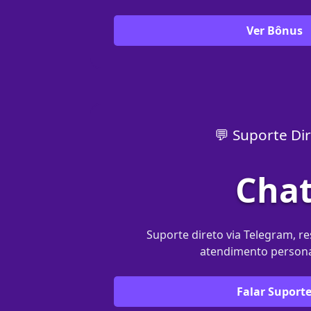
Ver Bônus
💬 Suporte Di
Cha
Suporte direto via Telegram, r
atendimento persona
Falar Suport