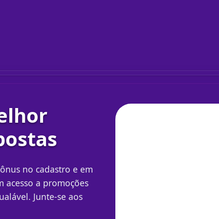
elhor
postas
bônus no cadastro e em
em acesso a promoções
ualável. Junte-se aos