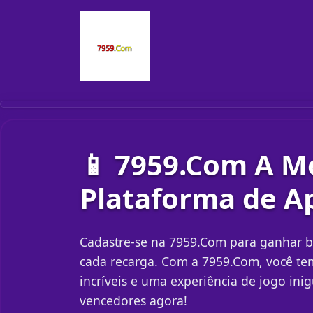
📱 7959.Com A M
Plataforma de A
Cadastre-se na 7959.Com para ganhar 
cada recarga. Com a 7959.Com, você t
incríveis e uma experiência de jogo inig
vencedores agora!