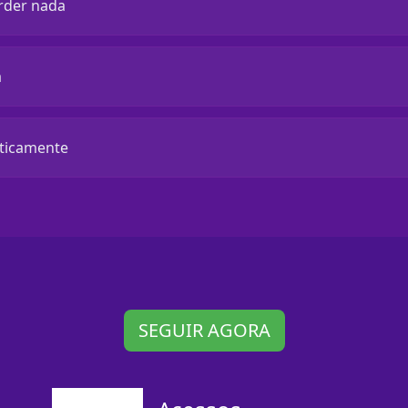
erder nada
a
aticamente
SEGUIR AGORA