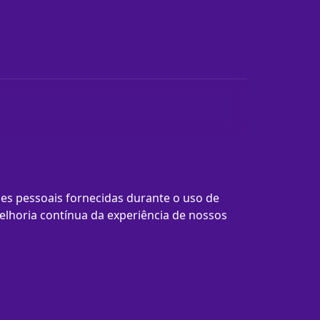
es pessoais fornecidas durante o uso de
elhoria contínua da experiência de nossos