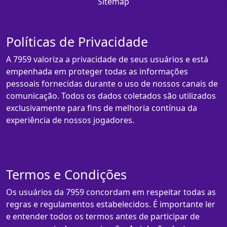
Sitemap
Políticas de Privacidade
A 7959 valoriza a privacidade de seus usuários e está
empenhada em proteger todas as informações
pessoais fornecidas durante o uso de nossos canais de
comunicação. Todos os dados coletados são utilizados
exclusivamente para fins de melhoria contínua da
experiência de nossos jogadores.
Termos e Condições
Os usuários da 7959 concordam em respeitar todas as
regras e regulamentos estabelecidos. É importante ler
e entender todos os termos antes de participar de