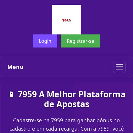
Login
Registrar-se
Menu
📱 7959 A Melhor Plataforma
de Apostas
Cadastre-se na 7959 para ganhar bônus no
cadastro e em cada recarga. Com a 7959, você