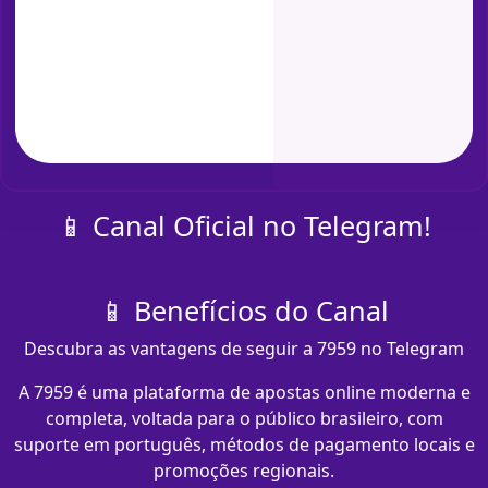
📱 Canal Oficial no Telegram!
📱 Benefícios do Canal
Descubra as vantagens de seguir a 7959 no Telegram
A 7959 é uma plataforma de apostas online moderna e
completa, voltada para o público brasileiro, com
suporte em português, métodos de pagamento locais e
promoções regionais.