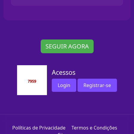
SEGUIR AGORA
Acessos
Login
Registrar-se
Políticas de Privacidade
Termos e Condições