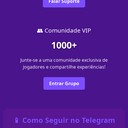
Falar Suporte
👥 Comunidade VIP
1000+
Junte-se a uma comunidade exclusiva de
jogadores e compartilhe experiências!
Entrar Grupo
📱 Como Seguir no Telegram