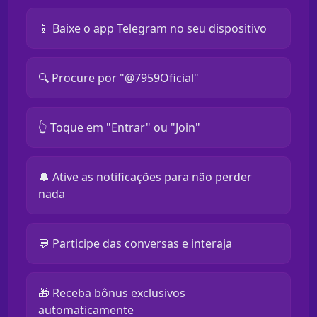
📱 Baixe o app Telegram no seu dispositivo
🔍 Procure por "@7959Oficial"
👆 Toque em "Entrar" ou "Join"
🔔 Ative as notificações para não perder
nada
💬 Participe das conversas e interaja
🎁 Receba bônus exclusivos
automaticamente