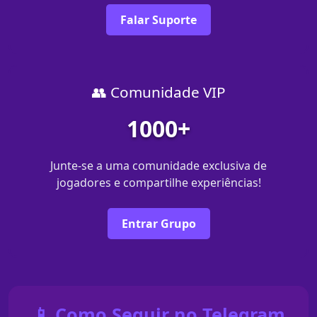
Falar Suporte
👥 Comunidade VIP
1000+
Junte-se a uma comunidade exclusiva de
jogadores e compartilhe experiências!
Entrar Grupo
📱 Como Seguir no Telegram