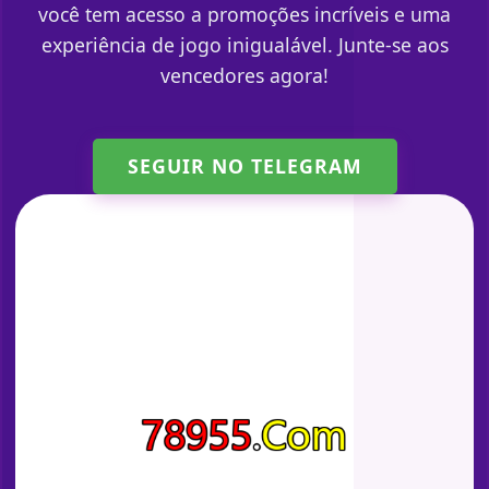
você tem acesso a promoções incríveis e uma
experiência de jogo inigualável. Junte-se aos
vencedores agora!
SEGUIR NO TELEGRAM