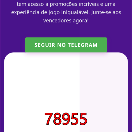
tem acesso a promoções incríveis e uma
experiência de jogo inigualável. Junte-se aos
vencedores agora!
SEGUIR NO TELEGRAM