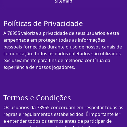
Sitemap
Políticas de Privacidade
A 78955 valoriza a privacidade de seus usuários e está
empenhada em proteger todas as informações
pessoais fornecidas durante o uso de nossos canais de
comunicação. Todos os dados coletados são utilizados
exclusivamente para fins de melhoria contínua da
experiência de nossos jogadores.
Termos e Condições
Os usuários da 78955 concordam em respeitar todas as
regras e regulamentos estabelecidos. É importante ler
e entender todos os termos antes de participar de