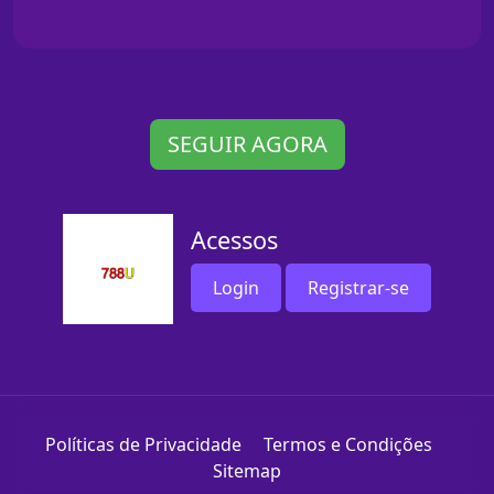
SEGUIR AGORA
Acessos
Login
Registrar-se
Políticas de Privacidade
Termos e Condições
Sitemap