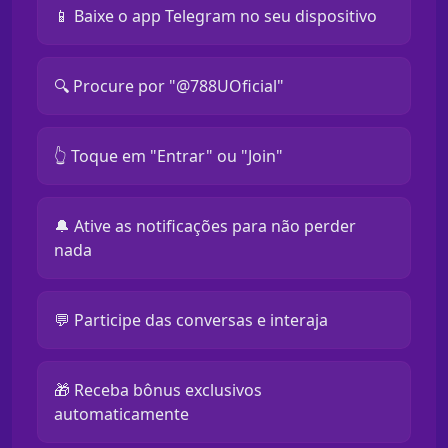
📱 Baixe o app Telegram no seu dispositivo
🔍 Procure por "@788UOficial"
👆 Toque em "Entrar" ou "Join"
🔔 Ative as notificações para não perder
nada
💬 Participe das conversas e interaja
🎁 Receba bônus exclusivos
automaticamente