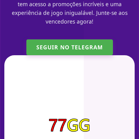
tem acesso a promoções incríveis e uma
experiência de jogo inigualável. Junte-se aos
vencedores agora!
SEGUIR NO TELEGRAM