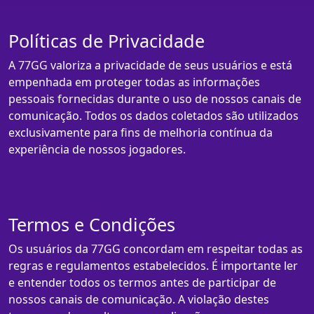
Políticas de Privacidade
A 77GG valoriza a privacidade de seus usuários e está
empenhada em proteger todas as informações
pessoais fornecidas durante o uso de nossos canais de
comunicação. Todos os dados coletados são utilizados
exclusivamente para fins de melhoria contínua da
experiência de nossos jogadores.
Termos e Condições
Os usuários da 77GG concordam em respeitar todas as
regras e regulamentos estabelecidos. É importante ler
e entender todos os termos antes de participar de
nossos canais de comunicação. A violação destes