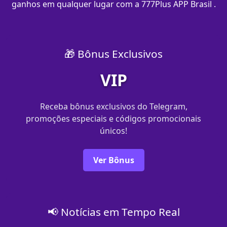
ganhos em qualquer lugar com a 777Plus APP Brasil .
🎁 Bônus Exclusivos
VIP
Receba bônus exclusivos do Telegram,
promoções especiais e códigos promocionais
únicos!
Ver Bônus
📢 Notícias em Tempo Real