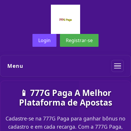
Login
Registrar-se
Menu
📱 777G Paga A Melhor
Plataforma de Apostas
Cadastre-se na 777G Paga para ganhar bônus no
cadastro e em cada recarga. Com a 777G Paga,