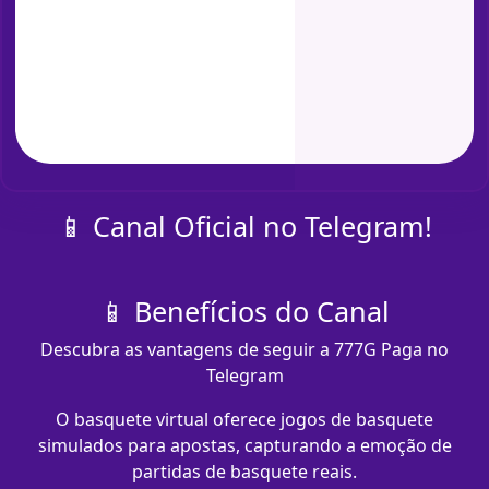
📱 Canal Oficial no Telegram!
📱 Benefícios do Canal
Descubra as vantagens de seguir a 777G Paga no
Telegram
O basquete virtual oferece jogos de basquete
simulados para apostas, capturando a emoção de
partidas de basquete reais.