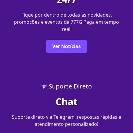
Fique por dentro de todas as novidades,
promoções e eventos da 777G Paga em tempo
real!
Ver Notícias
💬 Suporte Direto
Chat
Suporte direto via Telegram, respostas rápidas e
atendimento personalizado!