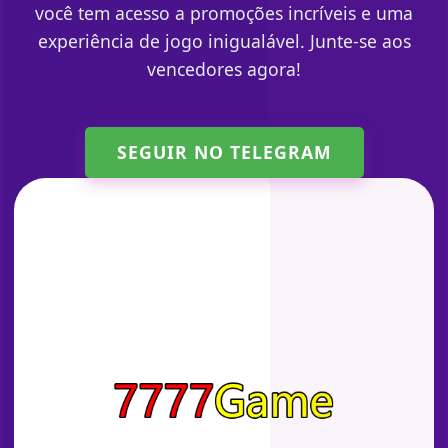
você tem acesso a promoções incríveis e uma
experiência de jogo inigualável. Junte-se aos
vencedores agora!
SEGUIR NO TELEGRAM