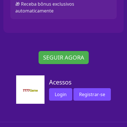
🎁 Receba bônus exclusivos
automaticamente
SEGUIR AGORA
Acessos
Login
Registrar-se