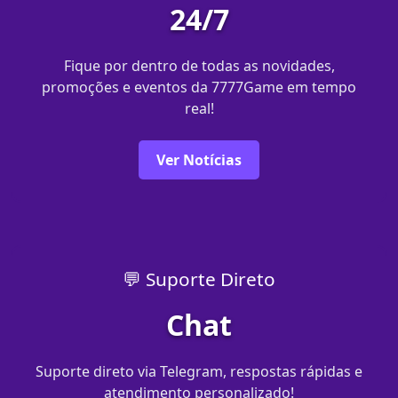
24/7
Fique por dentro de todas as novidades,
promoções e eventos da 7777Game em tempo
real!
Ver Notícias
💬 Suporte Direto
Chat
Suporte direto via Telegram, respostas rápidas e
atendimento personalizado!