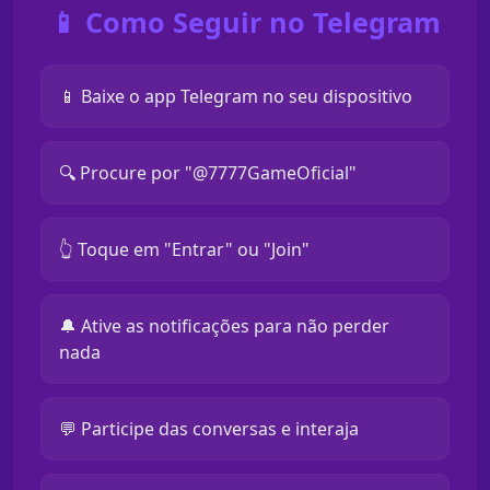
📱 Como Seguir no Telegram
📱 Baixe o app Telegram no seu dispositivo
🔍 Procure por "@7777GameOficial"
👆 Toque em "Entrar" ou "Join"
🔔 Ative as notificações para não perder
nada
💬 Participe das conversas e interaja