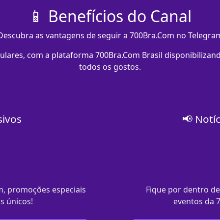
📱 Benefícios do Canal
Descubra as vantagens de seguir a 700Bra.Com no Telegra
lares, com a plataforma 700Bra.Com Brasil disponibilizando
todos os gostos.
sivos
📢 Notí
m, promoções especiais
Fique por dentro d
s únicos!
eventos da 