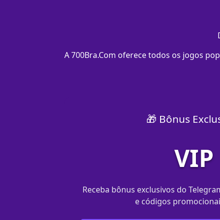
A 700Bra.Com oferece todos os jogos popu
🎁 Bônus Exclu
VIP
Receba bônus exclusivos do Telegra
e códigos promocionai