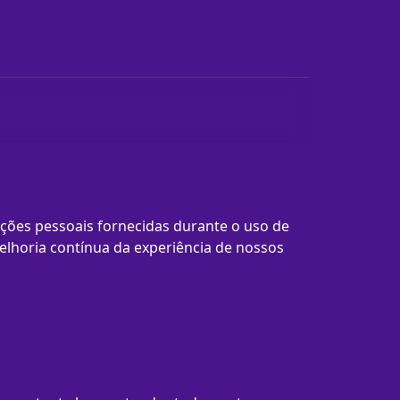
ções pessoais fornecidas durante o uso de
elhoria contínua da experiência de nossos