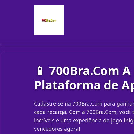
📱 700Bra.Com A
Plataforma de A
Cadastre-se na 700Bra.Com para ganha
cada recarga. Com a 700Bra.Com, você
incríveis e uma experiência de jogo inig
vencedores agora!