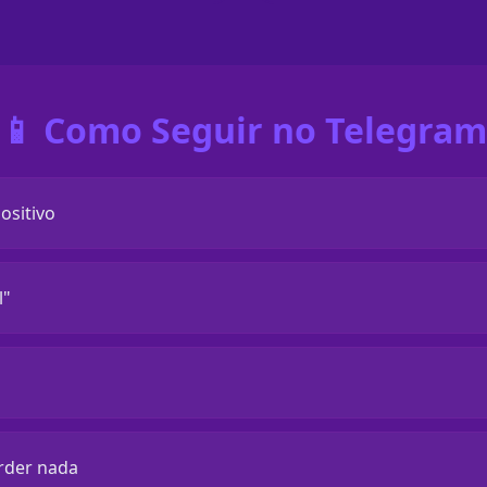
📱 Como Seguir no Telegram
ositivo
l"
erder nada