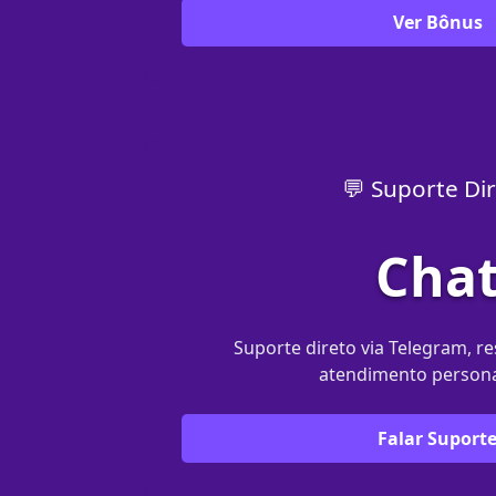
Ver Bônus
💬 Suporte Di
Cha
Suporte direto via Telegram, r
atendimento persona
Falar Suport