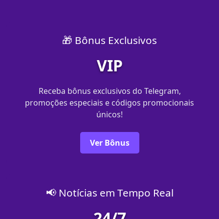
🎁 Bônus Exclusivos
VIP
Receba bônus exclusivos do Telegram,
promoções especiais e códigos promocionais
únicos!
Ver Bônus
📢 Notícias em Tempo Real
24/7