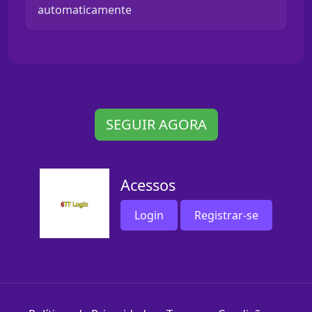
automaticamente
SEGUIR AGORA
Acessos
Login
Registrar-se