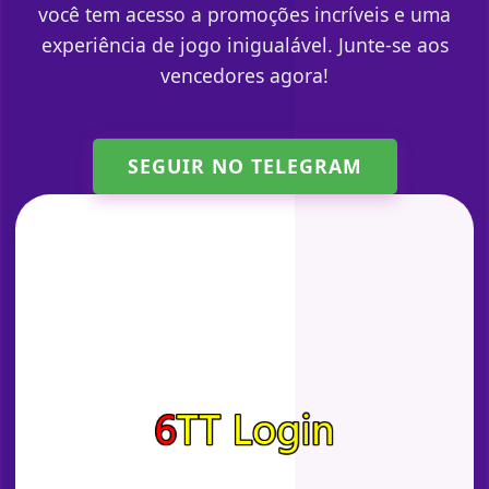
você tem acesso a promoções incríveis e uma
experiência de jogo inigualável. Junte-se aos
vencedores agora!
SEGUIR NO TELEGRAM