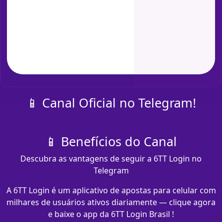
📱 Canal Oficial no Telegram!
📱 Benefícios do Canal
Descubra as vantagens de seguir a 6TT Login no
Telegram
A 6TT Login é um aplicativo de apostas para celular com
milhares de usuários ativos diariamente — clique agora
e baixe o app da 6TT Login Brasil !