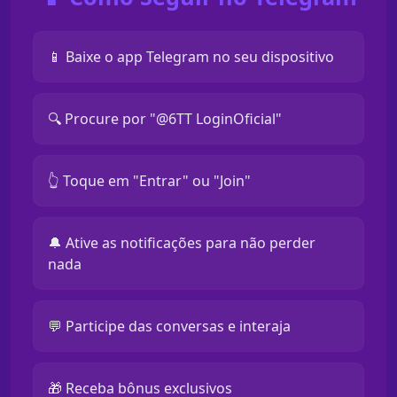
📱 Baixe o app Telegram no seu dispositivo
🔍 Procure por "@6TT LoginOficial"
👆 Toque em "Entrar" ou "Join"
🔔 Ative as notificações para não perder
nada
💬 Participe das conversas e interaja
🎁 Receba bônus exclusivos