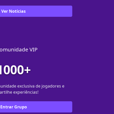
Ver Notícias
Comunidade VIP
1000+
unidade exclusiva de jogadores e
rtilhe experiências!
Entrar Grupo