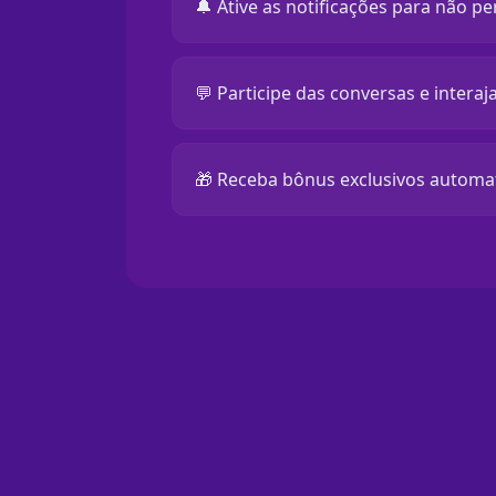
🔔 Ative as notificações para não p
💬 Participe das conversas e interaj
🎁 Receba bônus exclusivos autom