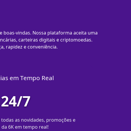
de boas-vindas. Nossa plataforma aceita uma
árias, carteiras digitais e criptomoedas.
, rapidez e conveniência.
cias em Tempo Real
24/7
e todas as novidades, promoções e
 da 6K em tempo real!