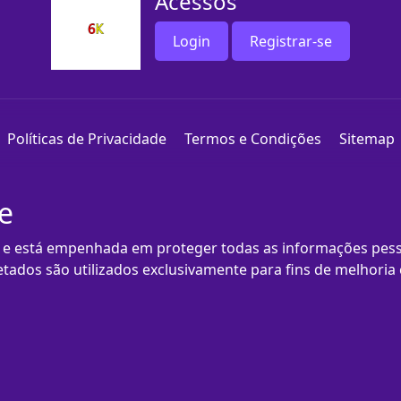
Acessos
Login
Registrar-se
Políticas de Privacidade
Termos e Condições
Sitemap
de
os e está empenhada em proteger todas as informações pes
tados são utilizados exclusivamente para fins de melhoria