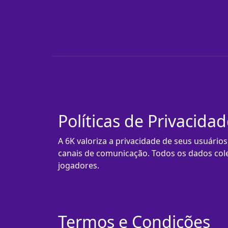
Políticas de Privacida
A 6K valoriza a privacidade de seus usuári
canais de comunicação. Todos os dados cole
jogadores.
Termos e Condições