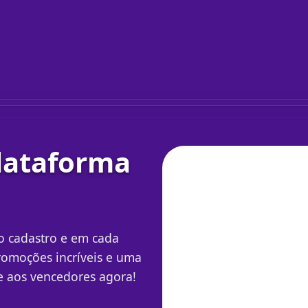
Plataforma
o cadastro e em cada
romoções incríveis e uma
se aos vencedores agora!