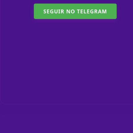
SEGUIR NO TELEGRAM