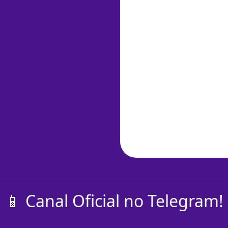
📱 Canal Oficial no Telegram!