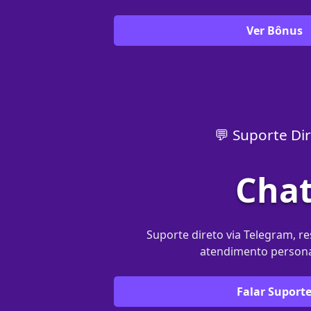
Ver Bônus
💬 Suporte Di
Cha
Suporte direto via Telegram, r
atendimento persona
Falar Suport