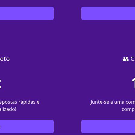
reto
👥 
t
espostas rápidas e
Junte-se a uma com
lizado!
compa
e