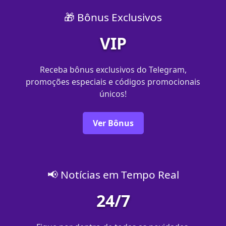
🎁 Bônus Exclusivos
VIP
Receba bônus exclusivos do Telegram,
promoções especiais e códigos promocionais
únicos!
Ver Bônus
📢 Notícias em Tempo Real
24/7