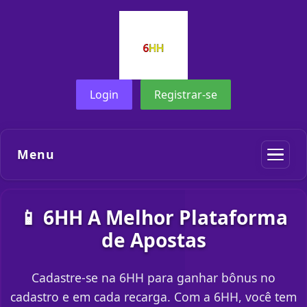
Login
Registrar-se
Menu
📱 6HH A Melhor Plataforma
de Apostas
Cadastre-se na 6HH para ganhar bônus no
cadastro e em cada recarga. Com a 6HH, você tem