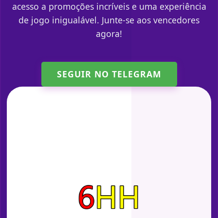
acesso a promoções incríveis e uma experiência
de jogo inigualável. Junte-se aos vencedores
agora!
SEGUIR NO TELEGRAM