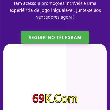
tem acesso a promoções incríveis e uma
experiência de jogo inigualável. Junte-se aos
vencedores agora!
SEGUIR NO TELEGRAM