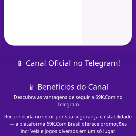
📱 Canal Oficial no Telegram!
📱 Benefícios do Canal
Descubra as vantagens de seguir a 69K.Com no
Telegram
Reconhecida no setor por sua segurança e estabilidade
— a plataforma 69K.Com Brasil oferece promoções
incríveis e jogos diversos em um só lugar.