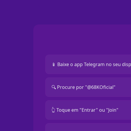
📱 Baixe o app Telegram no seu disp
🔍 Procure por "@68KOficial"
👆 Toque em "Entrar" ou "Join"