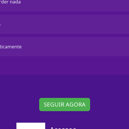
erder nada
a
aticamente
SEGUIR AGORA