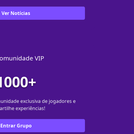
Ver Notícias
Comunidade VIP
1000+
unidade exclusiva de jogadores e
rtilhe experiências!
Entrar Grupo