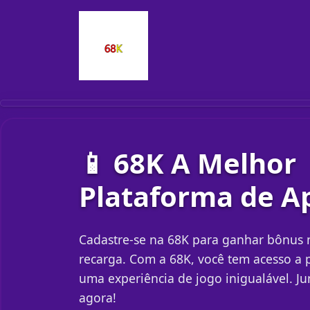
📱 68K A Melhor
Plataforma de A
Cadastre-se na 68K para ganhar bônus 
recarga. Com a 68K, você tem acesso a 
uma experiência de jogo inigualável. J
agora!