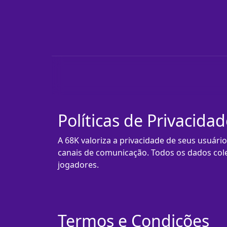
Políticas de Privacida
A 68K valoriza a privacidade de seus usuár
canais de comunicação. Todos os dados cole
jogadores.
Termos e Condições