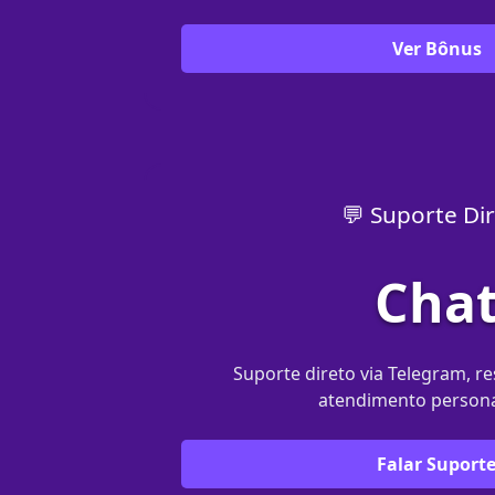
Ver Bônus
💬 Suporte Di
Cha
Suporte direto via Telegram, r
atendimento persona
Falar Suport