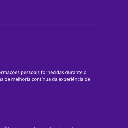
formações pessoais fornecidas durante o
ns de melhoria contínua da experiência de