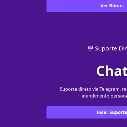
Ver Bônus
💬 Suporte Di
Cha
Suporte direto via Telegram, r
atendimento persona
Falar Suport