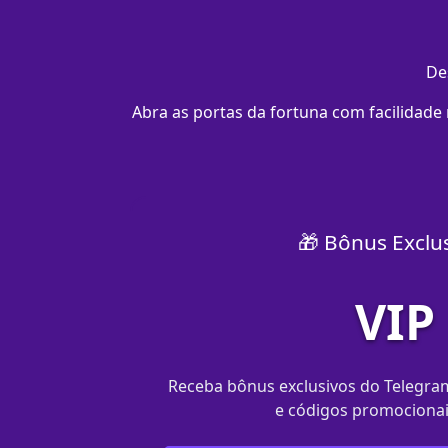
De
Abra as portas da fortuna com facilidade
🎁 Bônus Exclu
VIP
Receba bônus exclusivos do Telegra
e códigos promocionai