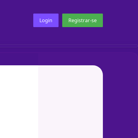
Login
Registrar-se