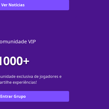
Ver Notícias
Comunidade VIP
1000+
unidade exclusiva de jogadores e
rtilhe experiências!
Entrar Grupo