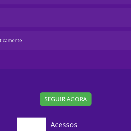
a
aticamente
SEGUIR AGORA
Acessos