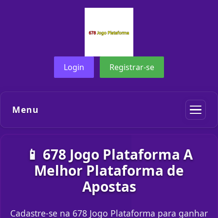
Login
Registrar-se
Menu
📱 678 Jogo Plataforma A
Melhor Plataforma de
Apostas
Cadastre-se na 678 Jogo Plataforma para ganhar