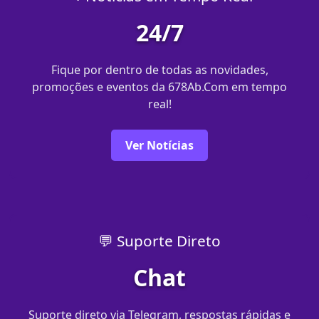
24/7
Fique por dentro de todas as novidades,
promoções e eventos da 678Ab.Com em tempo
real!
Ver Notícias
💬 Suporte Direto
Chat
Suporte direto via Telegram, respostas rápidas e