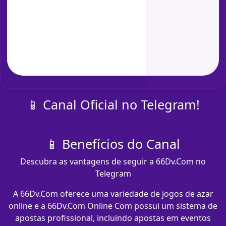
📱 Canal Oficial no Telegram!
📱 Benefícios do Canal
Descubra as vantagens de seguir a 66Dv.Com no
Telegram
A 66Dv.Com oferece uma variedade de jogos de azar
online e a 66Dv.Com Online Com possui um sistema de
apostas profissional, incluindo apostas em eventos