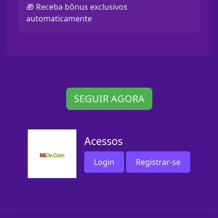
🎁 Receba bônus exclusivos
automaticamente
SEGUIR AGORA
Acessos
Login
Registrar-se