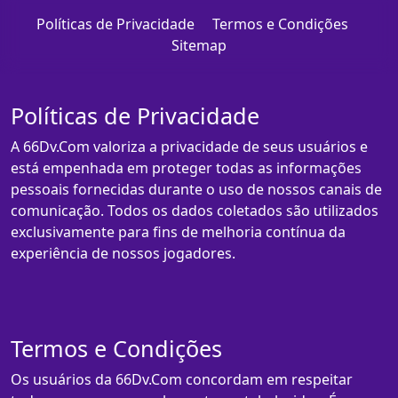
Políticas de Privacidade
Termos e Condições
Sitemap
Políticas de Privacidade
A 66Dv.Com valoriza a privacidade de seus usuários e
está empenhada em proteger todas as informações
pessoais fornecidas durante o uso de nossos canais de
comunicação. Todos os dados coletados são utilizados
exclusivamente para fins de melhoria contínua da
experiência de nossos jogadores.
Termos e Condições
Os usuários da 66Dv.Com concordam em respeitar