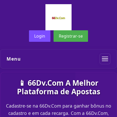
Login
Registrar-se
Menu
📱 66Dv.Com A Melhor
Plataforma de Apostas
Cadastre-se na 66Dv.Com para ganhar bônus no
cadastro e em cada recarga. Com a 66Dv.Com,