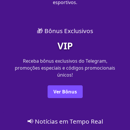
esportivos.
🎁 Bônus Exclusivos
VIP
Receba bônus exclusivos do Telegram,
promoções especiais e códigos promocionais
únicos!
Ver Bônus
📢 Notícias em Tempo Real