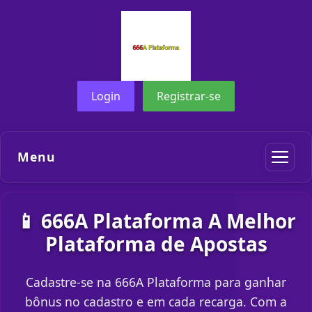
Login
Registrar-se
Menu
📱 666A Plataforma A Melhor
Plataforma de Apostas
Cadastre-se na 666A Plataforma para ganhar
bônus no cadastro e em cada recarga. Com a