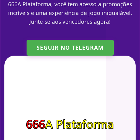
666A Plataforma, você tem acesso a promoções
incríveis e uma experiência de jogo inigualável.
Junte-se aos vencedores agora!
SEGUIR NO TELEGRAM