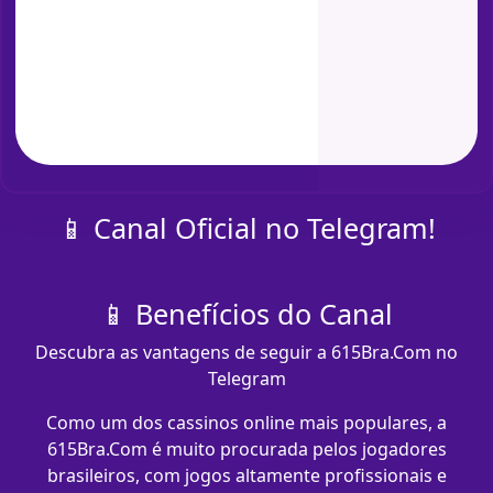
📱 Canal Oficial no Telegram!
📱 Benefícios do Canal
Descubra as vantagens de seguir a 615Bra.Com no
Telegram
Como um dos cassinos online mais populares, a
615Bra.Com é muito procurada pelos jogadores
brasileiros, com jogos altamente profissionais e