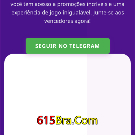
você tem acesso a promoções incríveis e uma
experiência de jogo inigualável. Junte-se aos
vencedores agora!
SEGUIR NO TELEGRAM