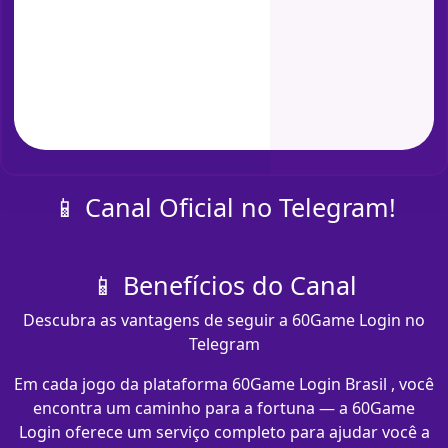
📱 Canal Oficial no Telegram!
📱 Benefícios do Canal
Descubra as vantagens de seguir a 60Game Login no
Telegram
Em cada jogo da plataforma 60Game Login Brasil , você
encontra um caminho para a fortuna — a 60Game
Login oferece um serviço completo para ajudar você a