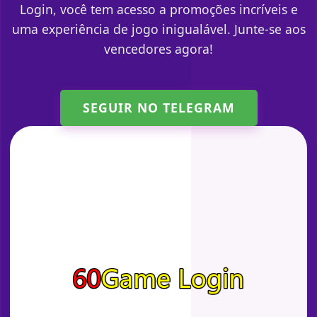
Login, você tem acesso a promoções incríveis e
uma experiência de jogo inigualável. Junte-se aos
vencedores agora!
SEGUIR NO TELEGRAM