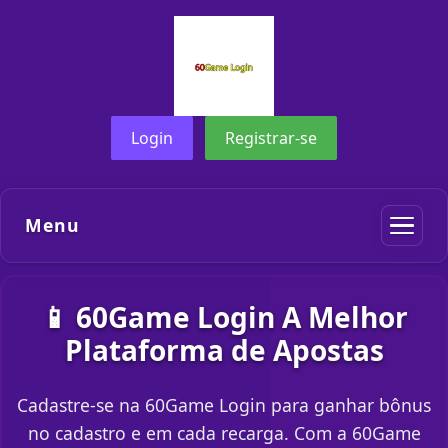
Login
Registrar-se
Menu
📱 60Game Login A Melhor
Plataforma de Apostas
Cadastre-se na 60Game Login para ganhar bônus
no cadastro e em cada recarga. Com a 60Game