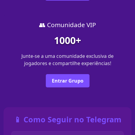
👥 Comunidade VIP
1000+
Junte-se a uma comunidade exclusiva de
jogadores e compartilhe experiências!
Entrar Grupo
📱 Como Seguir no Telegram