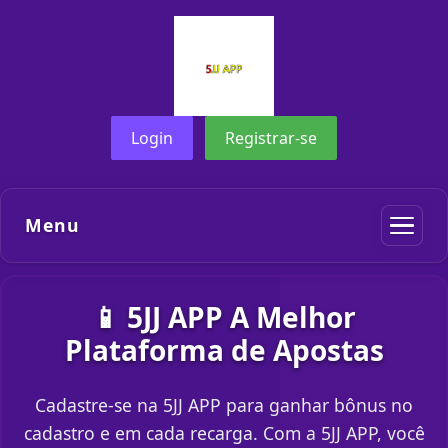
Login
Registrar-se
Menu
📱 5JJ APP A Melhor
Plataforma de Apostas
Cadastre-se na 5JJ APP para ganhar bônus no
cadastro e em cada recarga. Com a 5JJ APP, você