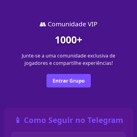
👥 Comunidade VIP
1000+
Junte-se a uma comunidade exclusiva de
jogadores e compartilhe experiências!
Entrar Grupo
📱 Como Seguir no Telegram