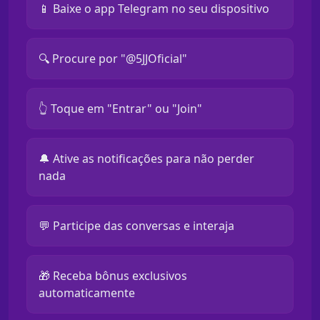
📱 Baixe o app Telegram no seu dispositivo
🔍 Procure por "@5JJOficial"
👆 Toque em "Entrar" ou "Join"
🔔 Ative as notificações para não perder
nada
💬 Participe das conversas e interaja
🎁 Receba bônus exclusivos
automaticamente