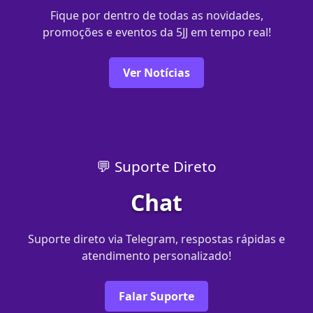
Fique por dentro de todas as novidades,
promoções e eventos da 5JJ em tempo real!
Ver Notícias
💬 Suporte Direto
Chat
Suporte direto via Telegram, respostas rápidas e
atendimento personalizado!
Falar Suporte