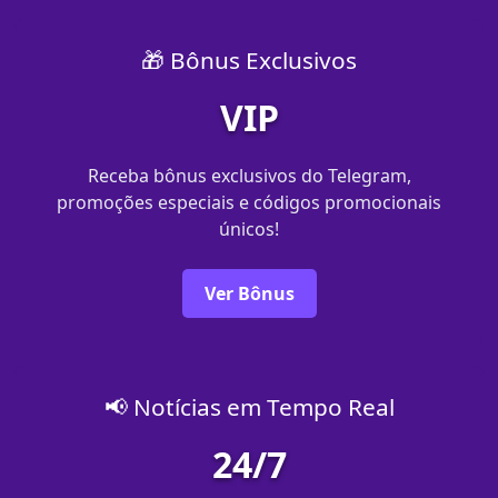
🎁 Bônus Exclusivos
VIP
Receba bônus exclusivos do Telegram,
promoções especiais e códigos promocionais
únicos!
Ver Bônus
📢 Notícias em Tempo Real
24/7