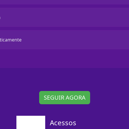
a
aticamente
SEGUIR AGORA
Acessos