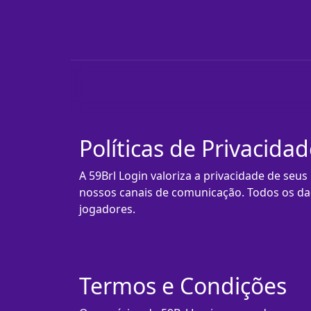
Políticas de Privacida
A 59Brl Login valoriza a privacidade de se
nossos canais de comunicação. Todos os dad
jogadores.
Termos e Condições