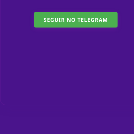
SEGUIR NO TELEGRAM