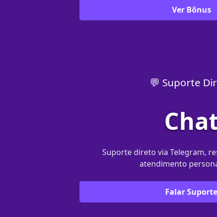
Ver Bônus
💬 Suporte Di
Cha
Suporte direto via Telegram, r
atendimento persona
Falar Suport