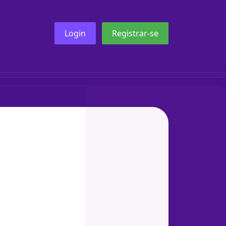
Login
Registrar-se