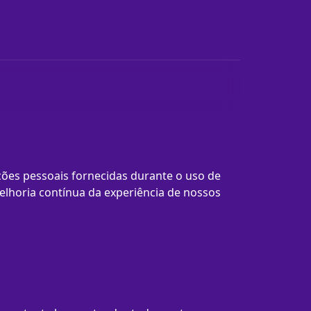
ções pessoais fornecidas durante o uso de
elhoria contínua da experiência de nossos