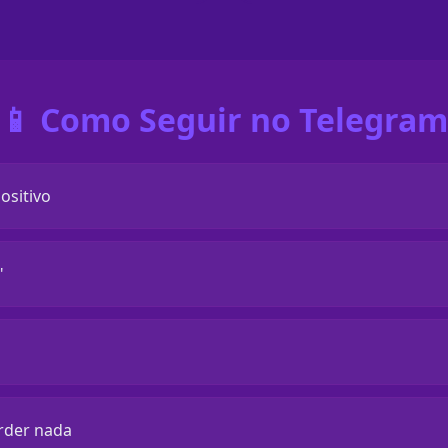
📱 Como Seguir no Telegram
ositivo
"
erder nada