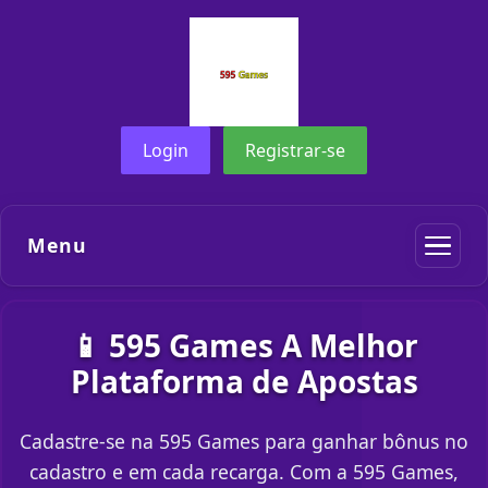
Login
Registrar-se
Menu
📱 595 Games A Melhor
Plataforma de Apostas
Cadastre-se na 595 Games para ganhar bônus no
cadastro e em cada recarga. Com a 595 Games,