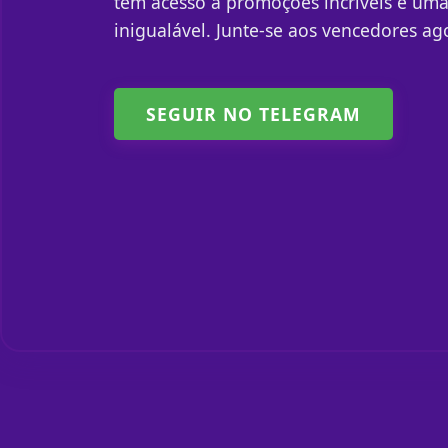
tem acesso a promoções incríveis e uma
inigualável. Junte-se aos vencedores ag
SEGUIR NO TELEGRAM