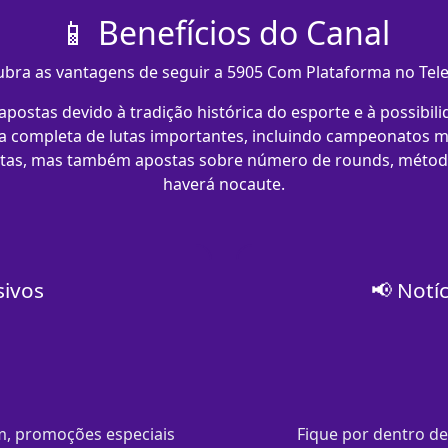
📱 Benefícios do Canal
bra as vantagens de seguir a 5905 Com Plataforma no Te
postas devido à tradição histórica do esporte e à possibi
a completa de lutas importantes, incluindo campeonatos mu
utas, mas também apostas sobre número de rounds, método
haverá nocaute.
sivos
📢 Notí
m, promoções especiais
Fique por dentro d