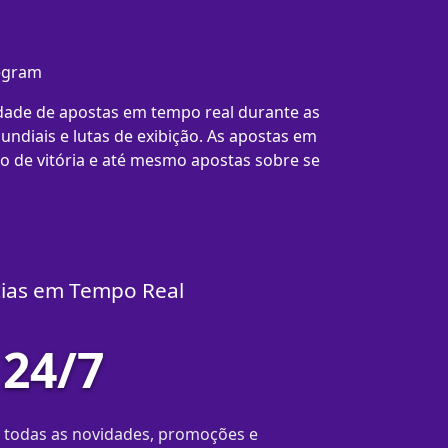
legram
lidade de apostas em tempo real durante as
ndiais e lutas de exibição. As apostas em
 de vitória e até mesmo apostas sobre se
cias em Tempo Real
24/7
e todas as novidades, promoções e