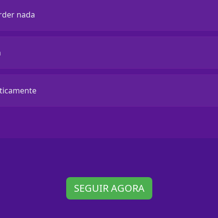
erder nada
a
aticamente
SEGUIR AGORA