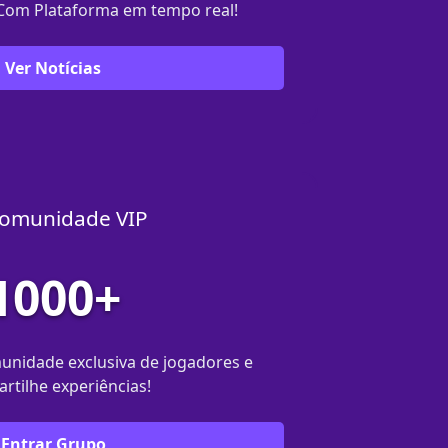
Com Plataforma em tempo real!
Ver Notícias
Comunidade VIP
1000+
unidade exclusiva de jogadores e
rtilhe experiências!
Entrar Grupo