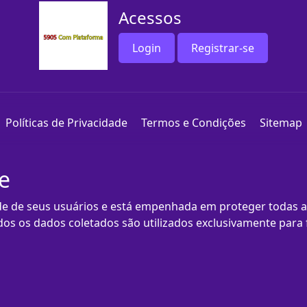
Acessos
Login
Registrar-se
Políticas de Privacidade
Termos e Condições
Sitemap
de
ade de seus usuários e está empenhada em proteger todas 
os os dados coletados são utilizados exclusivamente para 