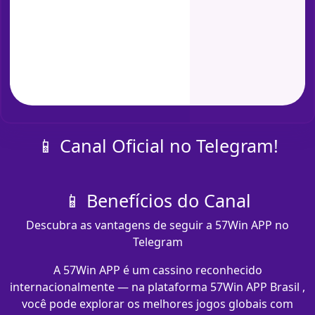
📱 Canal Oficial no Telegram!
📱 Benefícios do Canal
Descubra as vantagens de seguir a 57Win APP no
Telegram
A 57Win APP é um cassino reconhecido
internacionalmente — na plataforma 57Win APP Brasil ,
você pode explorar os melhores jogos globais com