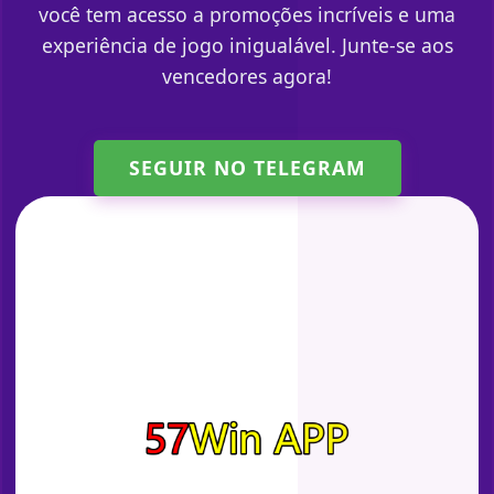
você tem acesso a promoções incríveis e uma
experiência de jogo inigualável. Junte-se aos
vencedores agora!
SEGUIR NO TELEGRAM