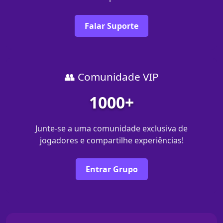
Falar Suporte
👥 Comunidade VIP
1000+
Junte-se a uma comunidade exclusiva de
jogadores e compartilhe experiências!
Entrar Grupo