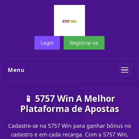
Login
Registrar-se
Menu
📱 5757 Win A Melhor
Plataforma de Apostas
Cadastre-se na 5757 Win para ganhar bônus no
cadastro e em cada recarga. Com a 5757 Win,