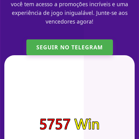
você tem acesso a promoções incríveis e uma
experiência de jogo inigualável. Junte-se aos
vencedores agora!
SEGUIR NO TELEGRAM