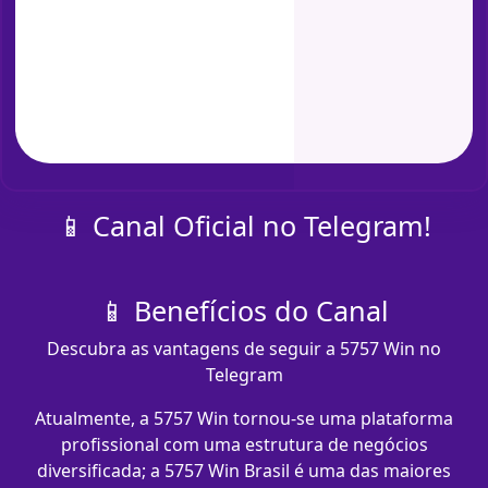
📱 Canal Oficial no Telegram!
📱 Benefícios do Canal
Descubra as vantagens de seguir a 5757 Win no
Telegram
Atualmente, a 5757 Win tornou-se uma plataforma
profissional com uma estrutura de negócios
diversificada; a 5757 Win Brasil é uma das maiores