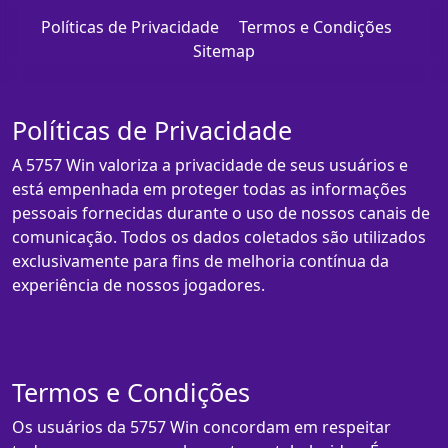
Políticas de Privacidade
Termos e Condições
Sitemap
Políticas de Privacidade
A 5757 Win valoriza a privacidade de seus usuários e
está empenhada em proteger todas as informações
pessoais fornecidas durante o uso de nossos canais de
comunicação. Todos os dados coletados são utilizados
exclusivamente para fins de melhoria contínua da
experiência de nossos jogadores.
Termos e Condições
Os usuários da 5757 Win concordam em respeitar