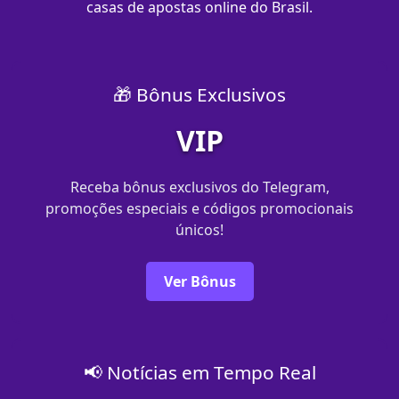
casas de apostas online do Brasil.
🎁 Bônus Exclusivos
VIP
Receba bônus exclusivos do Telegram,
promoções especiais e códigos promocionais
únicos!
Ver Bônus
📢 Notícias em Tempo Real