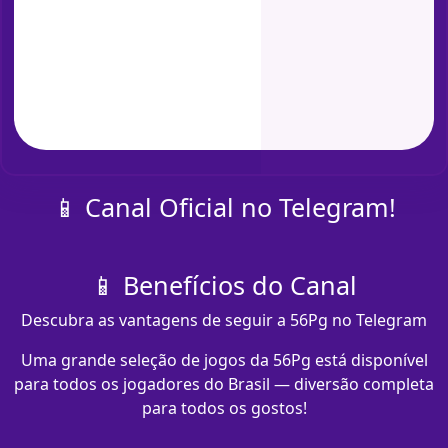
📱 Canal Oficial no Telegram!
📱 Benefícios do Canal
Descubra as vantagens de seguir a 56Pg no Telegram
Uma grande seleção de jogos da 56Pg está disponível
para todos os jogadores do Brasil — diversão completa
para todos os gostos!