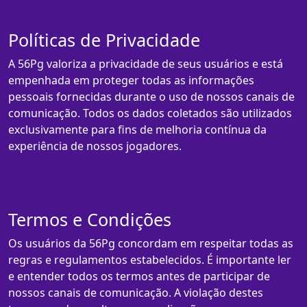
Políticas de Privacidade
A 56Pg valoriza a privacidade de seus usuários e está
empenhada em proteger todas as informações
pessoais fornecidas durante o uso de nossos canais de
comunicação. Todos os dados coletados são utilizados
exclusivamente para fins de melhoria contínua da
experiência de nossos jogadores.
Termos e Condições
Os usuários da 56Pg concordam em respeitar todas as
regras e regulamentos estabelecidos. É importante ler
e entender todos os termos antes de participar de
nossos canais de comunicação. A violação destes