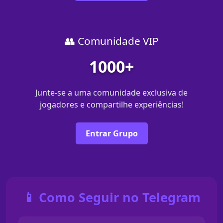
👥 Comunidade VIP
1000+
Junte-se a uma comunidade exclusiva de
jogadores e compartilhe experiências!
Entrar Grupo
📱 Como Seguir no Telegram