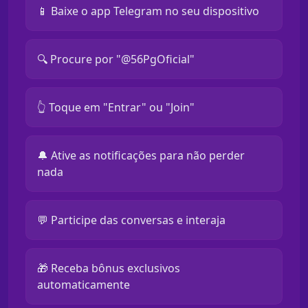
📱 Baixe o app Telegram no seu dispositivo
🔍 Procure por "@56PgOficial"
👆 Toque em "Entrar" ou "Join"
🔔 Ative as notificações para não perder
nada
💬 Participe das conversas e interaja
🎁 Receba bônus exclusivos
automaticamente