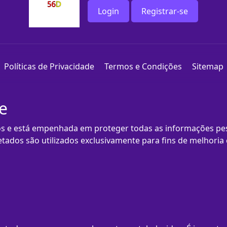
Login
Registrar-se
Políticas de Privacidade
Termos e Condições
Sitemap
de
ios e está empenhada em proteger todas as informações pe
tados são utilizados exclusivamente para fins de melhoria