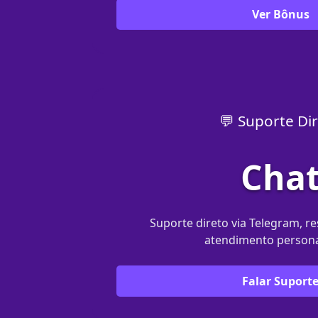
Ver Bônus
💬 Suporte Di
Cha
Suporte direto via Telegram, r
atendimento persona
Falar Suport