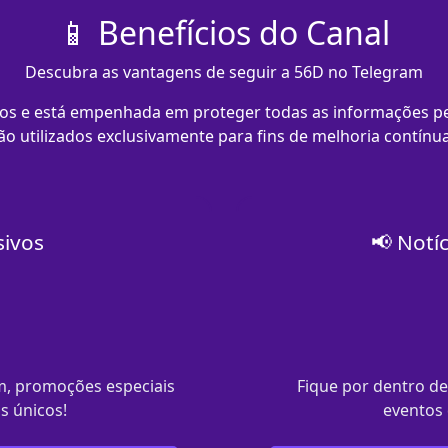
📱 Benefícios do Canal
Descubra as vantagens de seguir a 56D no Telegram
rios e está empenhada em proteger todas as informações p
ão utilizados exclusivamente para fins de melhoria contínu
sivos
📢 Notí
m, promoções especiais
Fique por dentro d
s únicos!
eventos