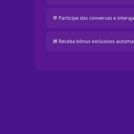
💬 Participe das conversas e interaj
🎁 Receba bônus exclusivos autom