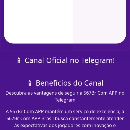
📱 Canal Oficial no Telegram!
📱 Benefícios do Canal
Descubra as vantagens de seguir a 567Br Com APP no
Telegram
A 567Br Com APP mantém um serviço de excelência; a
567Br Com APP Brasil busca constantemente atender
às expectativas dos jogadores com inovação e