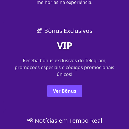
melhorias na experiência.
🎁 Bônus Exclusivos
VIP
Receba bônus exclusivos do Telegram,
promoções especiais e códigos promocionais
únicos!
Ver Bônus
📢 Notícias em Tempo Real