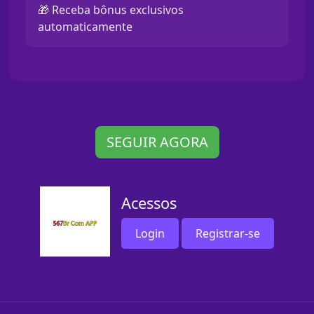
🎁 Receba bônus exclusivos
automaticamente
SEGUIR AGORA
Acessos
Login
Registrar-se