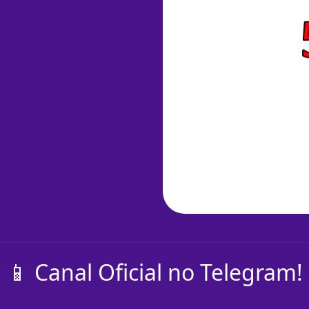
📱 Canal Oficial no Telegram!