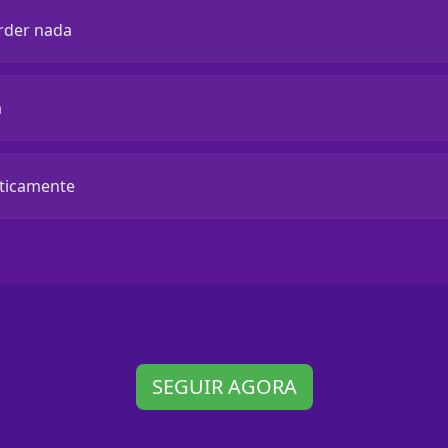
erder nada
a
aticamente
SEGUIR AGORA