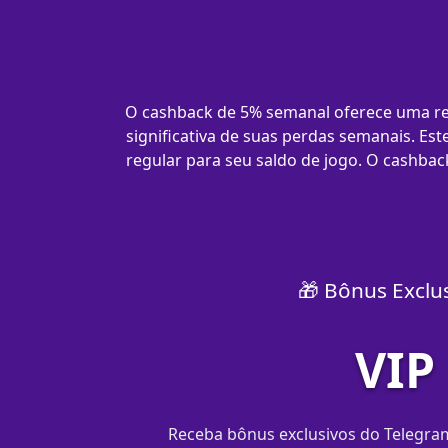
O cashback de 5% semanal oferece uma re
significativa de suas perdas semanais. Es
regular para seu saldo de jogo. O cashba
🎁 Bônus Exclu
VIP
Receba bônus exclusivos do Telegra