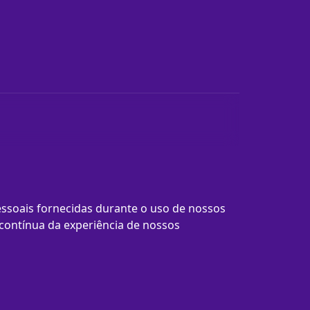
essoais fornecidas durante o uso de nossos
 contínua da experiência de nossos