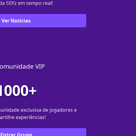
da 55Yz em tempo real!
Ver Notícias
Comunidade VIP
1000+
unidade exclusiva de jogadores e
rtilhe experiências!
Entrar Grupo