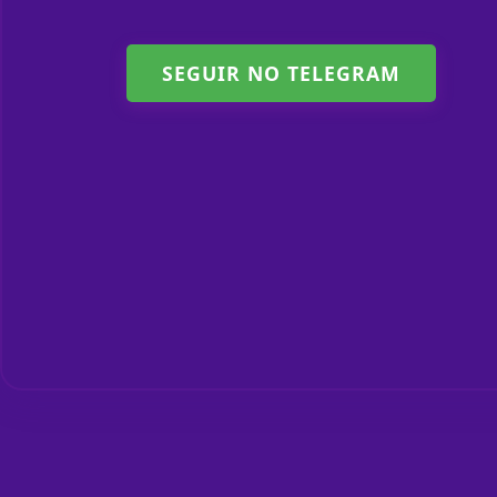
SEGUIR NO TELEGRAM