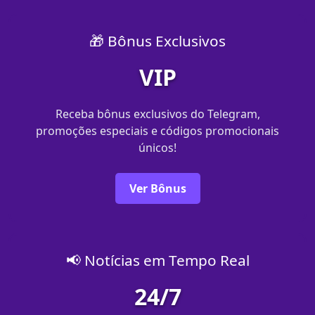
🎁 Bônus Exclusivos
VIP
Receba bônus exclusivos do Telegram,
promoções especiais e códigos promocionais
únicos!
Ver Bônus
📢 Notícias em Tempo Real
24/7