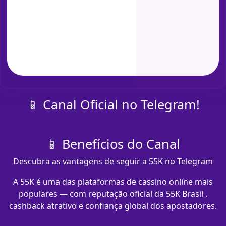
📱 Canal Oficial no Telegram!
📱 Benefícios do Canal
Descubra as vantagens de seguir a 55K no Telegram
A 55K é uma das plataformas de cassino online mais
populares — com reputação oficial da 55K Brasil ,
cashback atrativo e confiança global dos apostadores.