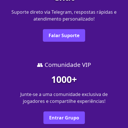
Suporte direto via Telegram, respostas rápidas e
atendimento personalizado!
Falar Suporte
👥 Comunidade VIP
1000+
Junte-se a uma comunidade exclusiva de
jogadores e compartilhe experiências!
Entrar Grupo