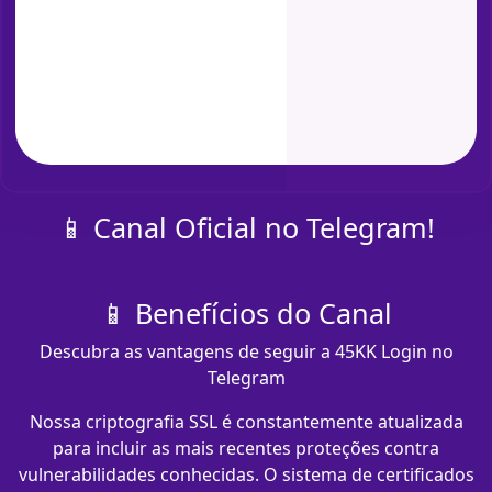
📱 Canal Oficial no Telegram!
📱 Benefícios do Canal
Descubra as vantagens de seguir a 45KK Login no
Telegram
Nossa criptografia SSL é constantemente atualizada
para incluir as mais recentes proteções contra
vulnerabilidades conhecidas. O sistema de certificados