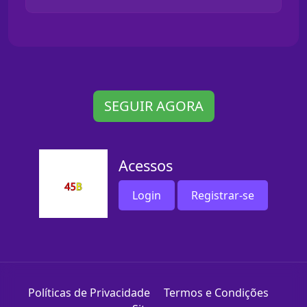
SEGUIR AGORA
Acessos
Login
Registrar-se
Políticas de Privacidade
Termos e Condições