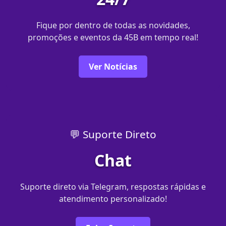
Fique por dentro de todas as novidades,
promoções e eventos da 45B em tempo real!
Ver Notícias
💬 Suporte Direto
Chat
Suporte direto via Telegram, respostas rápidas e
atendimento personalizado!