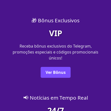
🎁 Bônus Exclusivos
VIP
Receba bônus exclusivos do Telegram,
promoções especiais e códigos promocionais
únicos!
Ver Bônus
📢 Notícias em Tempo Real
24/7