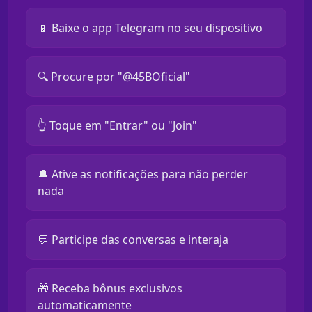
📱 Baixe o app Telegram no seu dispositivo
🔍 Procure por "@45BOficial"
👆 Toque em "Entrar" ou "Join"
🔔 Ative as notificações para não perder
nada
💬 Participe das conversas e interaja
🎁 Receba bônus exclusivos
automaticamente