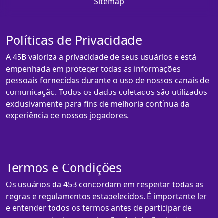
Sitemap
Políticas de Privacidade
A 45B valoriza a privacidade de seus usuários e está
empenhada em proteger todas as informações
pessoais fornecidas durante o uso de nossos canais de
comunicação. Todos os dados coletados são utilizados
exclusivamente para fins de melhoria contínua da
experiência de nossos jogadores.
Termos e Condições
Os usuários da 45B concordam em respeitar todas as
regras e regulamentos estabelecidos. É importante ler
e entender todos os termos antes de participar de