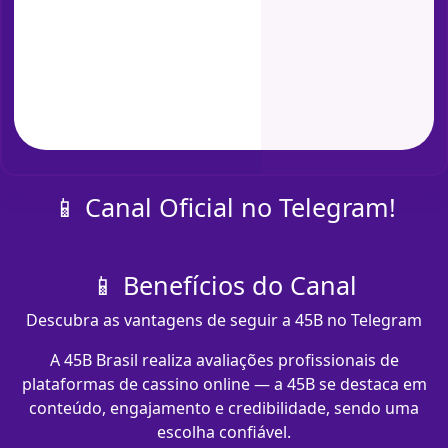
📱 Canal Oficial no Telegram!
📱 Benefícios do Canal
Descubra as vantagens de seguir a 45B no Telegram
A 45B Brasil realiza avaliações profissionais de
plataformas de cassino online — a 45B se destaca em
conteúdo, engajamento e credibilidade, sendo uma
escolha confiável.