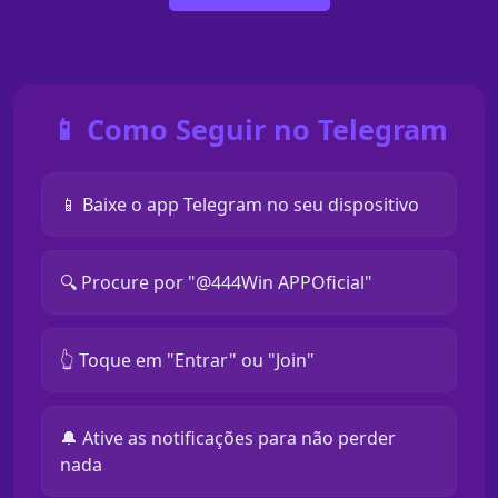
📱 Como Seguir no Telegram
📱 Baixe o app Telegram no seu dispositivo
🔍 Procure por "@444Win APPOficial"
👆 Toque em "Entrar" ou "Join"
🔔 Ative as notificações para não perder
nada