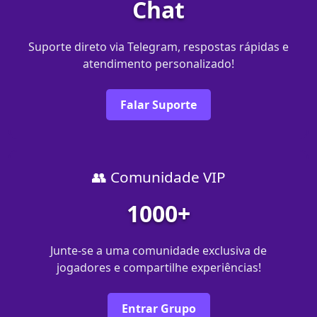
Chat
Suporte direto via Telegram, respostas rápidas e
atendimento personalizado!
Falar Suporte
👥 Comunidade VIP
1000+
Junte-se a uma comunidade exclusiva de
jogadores e compartilhe experiências!
Entrar Grupo