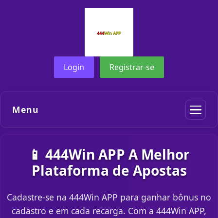
Login
Registrar-se
Menu
📱 444Win APP A Melhor
Plataforma de Apostas
Cadastre-se na 444Win APP para ganhar bônus no
cadastro e em cada recarga. Com a 444Win APP,