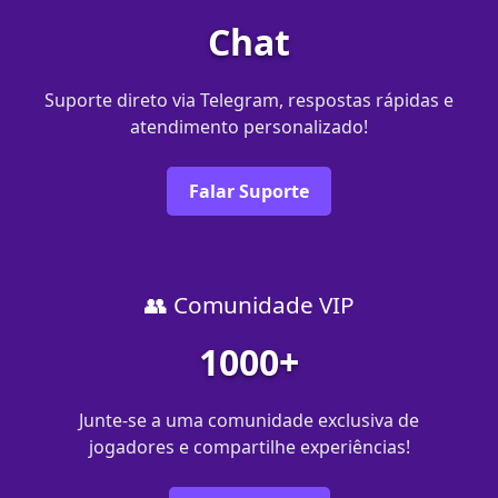
Chat
Suporte direto via Telegram, respostas rápidas e
atendimento personalizado!
Falar Suporte
👥 Comunidade VIP
1000+
Junte-se a uma comunidade exclusiva de
jogadores e compartilhe experiências!