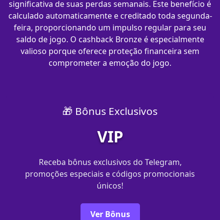
significativa de suas perdas semanais. Este benefício é
calculado automaticamente e creditado toda segunda-
feira, proporcionando um impulso regular para seu
saldo de jogo. O cashback Bronze é especialmente
valioso porque oferece proteção financeira sem
comprometer a emoção do jogo.
🎁 Bônus Exclusivos
VIP
Receba bônus exclusivos do Telegram,
promoções especiais e códigos promocionais
únicos!
Ver Bônus