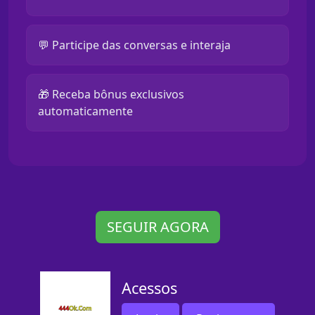
💬 Participe das conversas e interaja
🎁 Receba bônus exclusivos
automaticamente
SEGUIR AGORA
Acessos