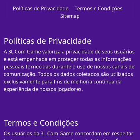
Políticas de Privacidade
Termos e Condições
Sitemap
Políticas de Privacidade
A 3L Com Game valoriza a privacidade de seus usuários
e está empenhada em proteger todas as informações
pessoais fornecidas durante o uso de nossos canais de
comunicação. Todos os dados coletados são utilizados
exclusivamente para fins de melhoria contínua da
experiência de nossos jogadores.
Termos e Condições
Os usuários da 3L Com Game concordam em respeitar