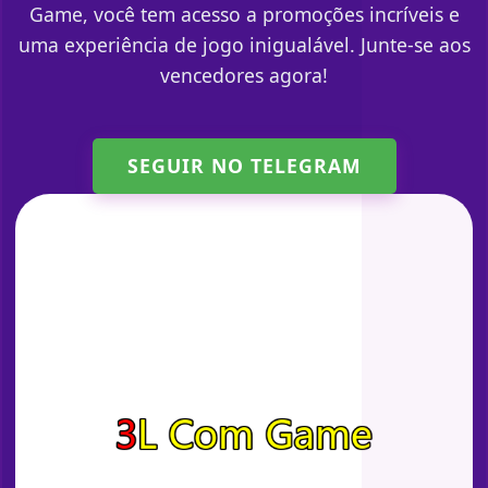
Game, você tem acesso a promoções incríveis e
uma experiência de jogo inigualável. Junte-se aos
vencedores agora!
SEGUIR NO TELEGRAM