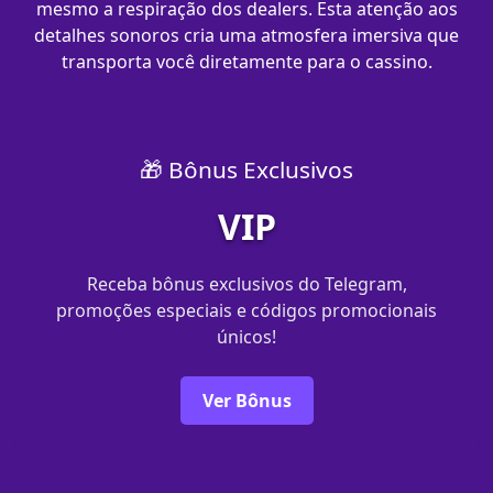
mesmo a respiração dos dealers. Esta atenção aos
detalhes sonoros cria uma atmosfera imersiva que
transporta você diretamente para o cassino.
🎁 Bônus Exclusivos
VIP
Receba bônus exclusivos do Telegram,
promoções especiais e códigos promocionais
únicos!
Ver Bônus