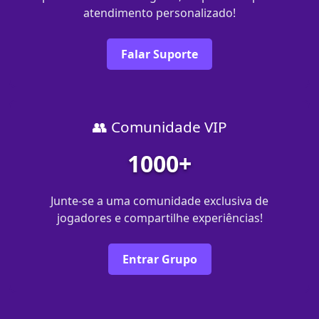
atendimento personalizado!
Falar Suporte
👥 Comunidade VIP
1000+
Junte-se a uma comunidade exclusiva de
jogadores e compartilhe experiências!
Entrar Grupo