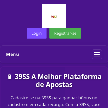
Login
Registrar-se
Menu
📱 39SS A Melhor Plataforma
de Apostas
Cadastre-se na 39SS para ganhar bônus no
cadastro e em cada recarga. Com a 39SS, você